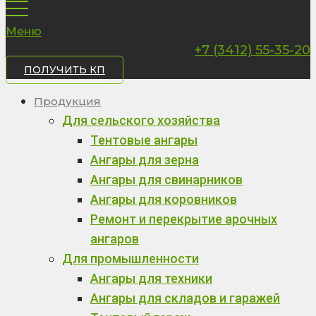
Меню
+7 (3412) 55-35-20
ПОЛУЧИТЬ КП
Продукция
Для сельского хозяйства
Тентовые ангары
Ангары для зерна
Ангары для свинарников
Ангары для коровников
Ремонт и перекрытие арочных
ангаров
Для промышленности
Ангары для техники
Ангары для складов и гаражей