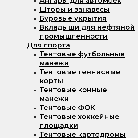
Ангары для автомоек
Шторы и занавесы
Буровые укрытия
Вкладыши для нефтяной
промышленности
Для спорта
Тентовые футбольные
манежи
Тентовые теннисные
корты
Тентовые конные
манежи
Тентовые ФОК
Тентовые хоккейные
площадки
Тентовые картодромы