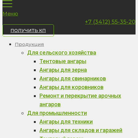
Меню
+7 (3412) 55-35-20
ПОЛУЧИТЬ КП
Продукция
Для сельского хозяйства
Тентовые ангары
Ангары для зерна
Ангары для свинарников
Ангары для коровников
Ремонт и перекрытие арочных
ангаров
Для промышленности
Ангары для техники
Ангары для складов и гаражей