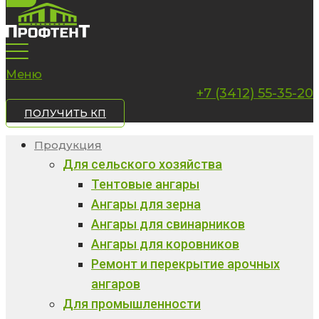
Меню
+7 (3412) 55-35-20
ПОЛУЧИТЬ КП
Продукция
Для сельского хозяйства
Тентовые ангары
Ангары для зерна
Ангары для свинарников
Ангары для коровников
Ремонт и перекрытие арочных
ангаров
Для промышленности