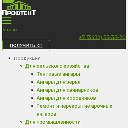
Меню
+7 (3412) 55-35-20
ПОЛУЧИТЬ КП
Продукция
Для сельского хозяйства
Тентовые ангары
Ангары для зерна
Ангары для свинарников
Ангары для коровников
Ремонт и перекрытие арочных
ангаров
Для промышленности