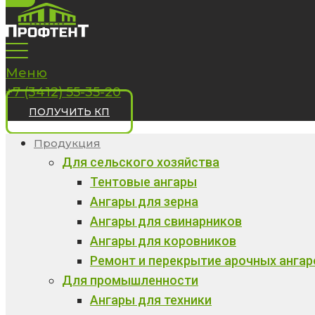
Меню
+7 (3412) 55-35-20
ПОЛУЧИТЬ КП
Продукция
Для сельского хозяйства
Тентовые ангары
Ангары для зерна
Ангары для свинарников
Ангары для коровников
Ремонт и перекрытие арочных ангар
Для промышленности
Ангары для техники