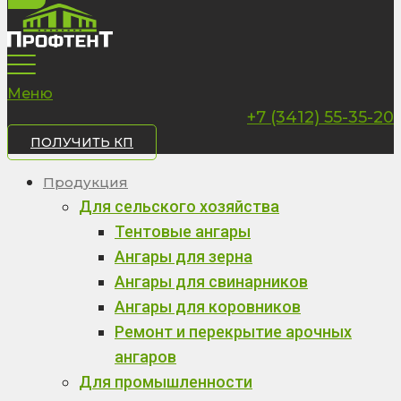
Меню
+7 (3412) 55-35-20
ПОЛУЧИТЬ КП
Продукция
Для сельского хозяйства
Тентовые ангары
Ангары для зерна
Ангары для свинарников
Ангары для коровников
Ремонт и перекрытие арочных
ангаров
Для промышленности