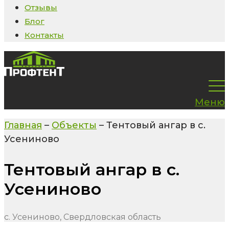
Отзывы
Блог
Контакты
Меню
Главная
–
Объекты
–
Тентовый ангар в с.
Усениново
Тентовый ангар в с.
Усениново
с. Усениново, Свердловская область