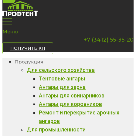
Меню
+7 (3412) 55-35-20
ПОЛУЧИТЬ КП
Продукция
Для сельского хозяйства
Тентовые ангары
Ангары для зерна
Ангары для свинарников
Ангары для коровников
Ремонт и перекрытие арочных
ангаров
Для промышленности